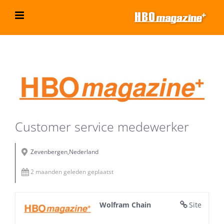
Ga
naar
inhoud
Bekijk
grotere
afbeelding
Customer service medewerker
Zevenbergen,Nederland
2 maanden geleden geplaatst
Wolfram Chain
Site