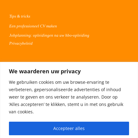
Tips & tricks
Een professioneel CV maken
Jobplanning: opleidingen na uw hbo-opleiding
Privacybeleid
Voor werkgevers
We waarderen uw privacy
Advertentie uploaden
We gebruiken cookies om uw browse-ervaring te
Plaats uw vacature 30 dagen gratis
verbeteren, gepersonaliseerde advertenties of inhoud
Adverteren op Meta
weer te geven en ons verkeer te analyseren. Door op
‘Alles accepteren’ te klikken, stemt u in met ons gebruik
van cookies.
Privacybeleid
Accepteer alles