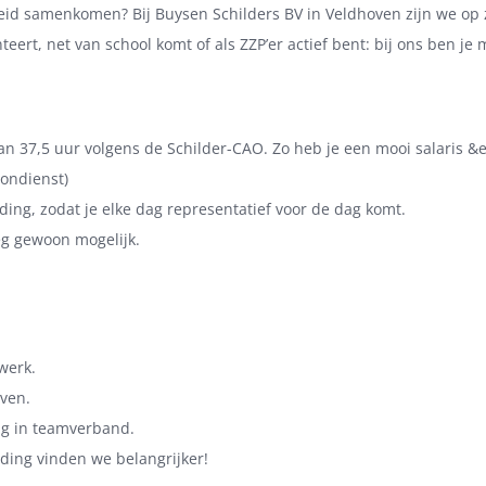
heid samenkomen? Bij Buysen Schilders BV in Veldhoven zijn we o
teert, net van school komt of als ZZP’er actief bent: bij ons ben j
an 37,5 uur volgens de Schilder-CAO. Zo heb je een mooi salaris &
oondienst)
ing, zodat je elke dag representatief voor de dag komt.
leg gewoon mogelijk.
werk.
oven.
ag in teamverband.
uding vinden we belangrijker!