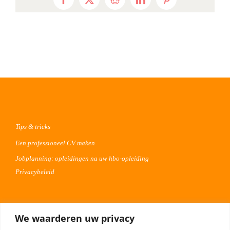
Facebook
X
Reddit
LinkedIn
Pinterest
Tips & tricks
Een professioneel CV maken
Jobplanning: opleidingen na uw hbo-opleiding
Privacybeleid
Voor werkgevers
We waarderen uw privacy
Advertentie uploaden