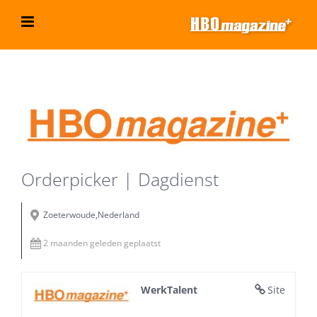
Ga
naar
inhoud
Bekijk
grotere
afbeelding
Orderpicker | Dagdienst
Zoeterwoude,Nederland
2 maanden geleden geplaatst
WerkTalent
Site