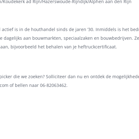
n/Koudekerk ad Rijn/Hazerswoude-Rijndijk/Alphen aan den Rijn
l actief is in de houthandel sinds de jaren ’30. Inmiddels is het bed
ze dagelijks aan bouwmarkten, speciaalzaken en bouwbedrijven. Ze 
n, bijvoorbeeld het behalen van je heftruckcertificaat.
erpicker die we zoeken? Solliciteer dan nu en ontdek de mogelijkhe
com of bellen naar 06-82063462.