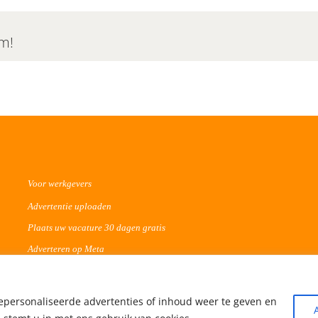
rm!
Voor werkgevers
Advertentie uploaden
Plaats uw vacature 30 dagen gratis
Adverteren op Meta
epersonaliseerde advertenties of inhoud weer te geven en
© Copyright -
2026 | HBO magazine