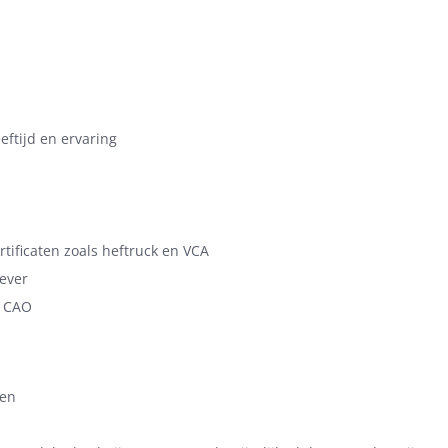
eftijd en ervaring
tificaten zoals heftruck en VCA
gever
s CAO
ken