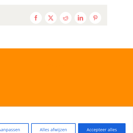
Facebook
X
Reddit
LinkedIn
Pinterest
Privacybeleid
Aanpassen
Alles afwijzen
Accepteer alles