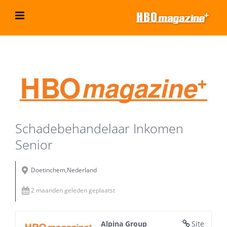
Ga
naar
inhoud
Bekijk
grotere
afbeelding
Schadebehandelaar Inkomen
Senior
Doetinchem,Nederland
2 maanden geleden geplaatst
Alpina Group
Site