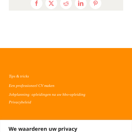
Facebook
X
Reddit
LinkedIn
Pinterest
Tips & tricks
Een professioneel CV maken
Jobplanning: opleidingen na uw hbo-opleiding
Privacybeleid
Voor werkgevers
We waarderen uw privacy