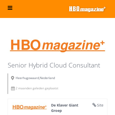
Ga
naar
inhoud
Bekijk
grotere
afbeelding
Senior Hybrid Cloud Consultant
Heerhugowaard,Nederland
2 maanden geleden geplaatst
De Klaver Giant
Site
Groep