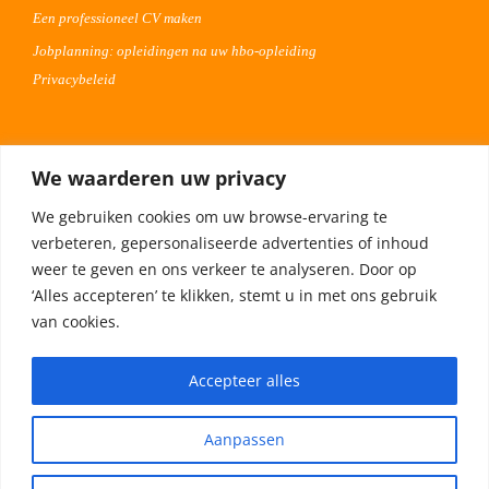
Een professioneel CV maken
Jobplanning: opleidingen na uw hbo-opleiding
Privacybeleid
Voor werkgevers
We waarderen uw privacy
Advertentie uploaden
We gebruiken cookies om uw browse-ervaring te
Plaats uw vacature 30 dagen gratis
verbeteren, gepersonaliseerde advertenties of inhoud
Adverteren op Meta
weer te geven en ons verkeer te analyseren. Door op
‘Alles accepteren’ te klikken, stemt u in met ons gebruik
van cookies.
Privacybeleid
Accepteer alles
Aanpassen