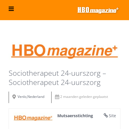
Ga
naar
inhoud
Bekijk
grotere
afbeelding
Sociotherapeut 24-uurszorg –
Sociotherapeut 24-uurszorg
Venlo,Nederland
2 maanden geleden geplaatst
Mutsaersstichting
Site