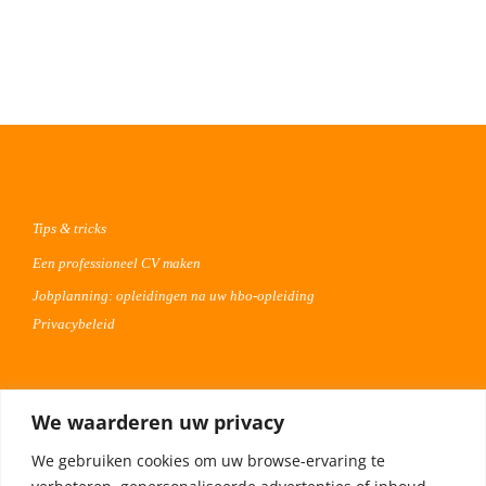
Tips & tricks
Een professioneel CV maken
Jobplanning: opleidingen na uw hbo-opleiding
Privacybeleid
Voor werkgevers
We waarderen uw privacy
Advertentie uploaden
We gebruiken cookies om uw browse-ervaring te
Plaats uw vacature 30 dagen gratis