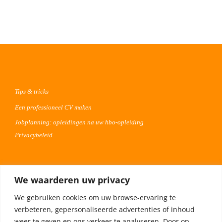
Tips & tricks
Een professioneel CV maken
Jobplanning: opleidingen na uw hbo-opleiding
Privacybeleid
Voor werkgevers
We waarderen uw privacy
Advertentie uploaden
We gebruiken cookies om uw browse-ervaring te
Plaats uw vacature 30 dagen gratis
verbeteren, gepersonaliseerde advertenties of inhoud
Adverteren op Meta
weer te geven en ons verkeer te analyseren. Door op