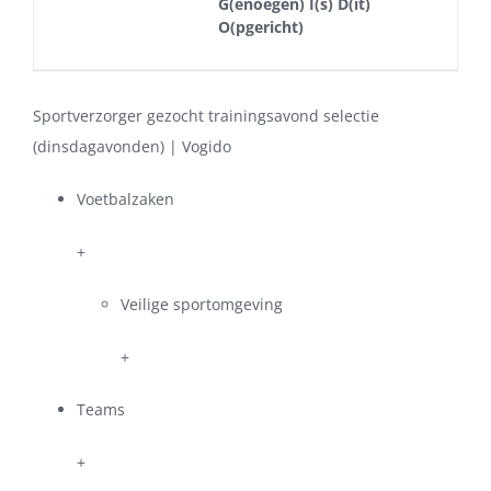
G(enoegen) I(s) D(it)
O(pgericht)
Sportverzorger gezocht trainingsavond selectie
(dinsdagavonden) | Vogido
Voetbalzaken
+
Veilige sportomgeving
+
Teams
+