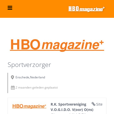
Ga
naar
inhoud
Bekijk
grotere
afbeelding
Sportverzorger
Enschede,Nederland
2 maanden geleden geplaatst
R.K. Sportvereniging
Site
V.O.G.I.D.O. V(oor) O(ns)