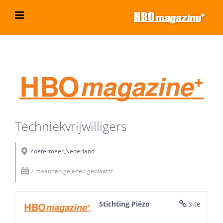
Ga
naar
inhoud
Bekijk
grotere
afbeelding
Techniekvrijwilligers
Zoetermeer,Nederland
2 maanden geleden geplaatst
Stichting Piëzo
Site