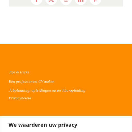
Facebook
X
Reddit
LinkedIn
Pinterest
Tips & tricks
Een professioneel CV maken
Jobplanning: opleidingen na uw hbo-opleiding
Privacybeleid
Voor werkgevers
We waarderen uw privacy
Advertentie uploaden