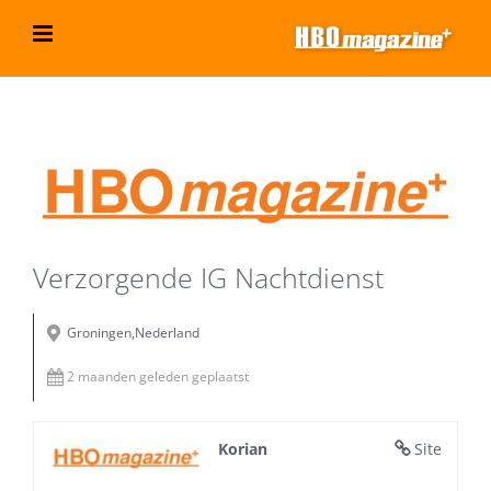
Ga
naar
inhoud
Bekijk
grotere
afbeelding
Verzorgende IG Nachtdienst
Groningen,Nederland
2 maanden geleden geplaatst
Korian
Site