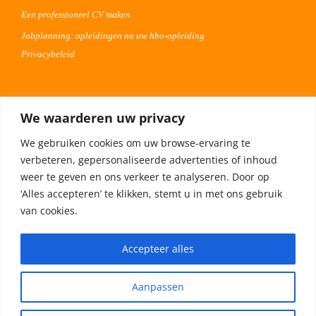
Een professioneel CV maken
Jobplanning: opleidingen na uw hbo-opleiding
Privacybeleid
Voor werkgevers
We waarderen uw privacy
Advertentie uploaden
We gebruiken cookies om uw browse-ervaring te
Plaats uw vacature 30 dagen gratis
verbeteren, gepersonaliseerde advertenties of inhoud
Adverteren op Meta
weer te geven en ons verkeer te analyseren. Door op
‘Alles accepteren’ te klikken, stemt u in met ons gebruik
van cookies.
Privacybeleid
Accepteer alles
Aanpassen