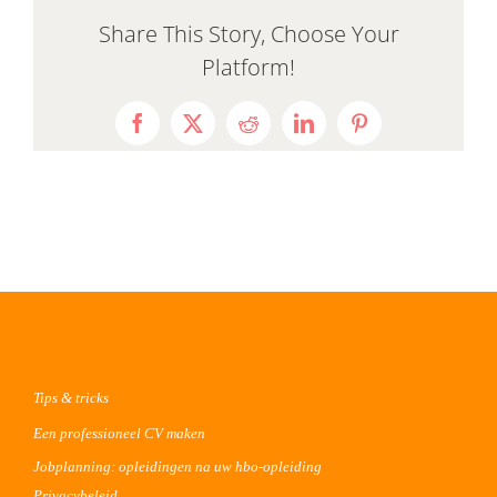
Share This Story, Choose Your
Platform!
Facebook
X
Reddit
LinkedIn
Pinterest
Tips & tricks
Een professioneel CV maken
Jobplanning: opleidingen na uw hbo-opleiding
Privacybeleid