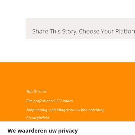
Share This Story, Choose Your Platfo
Tips & tricks
Een professioneel CV maken
Jobplanning: opleidingen na uw hbo-opleiding
Privacybeleid
We waarderen uw privacy