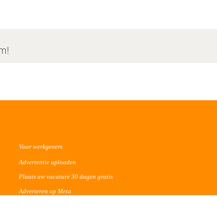
rm!
Voor werkgevers
Advertentie uploaden
Plaats uw vacature 30 dagen gratis
Adverteren op Meta