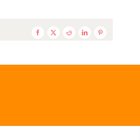
Facebook
X
Reddit
LinkedIn
Pinterest
Privacybeleid