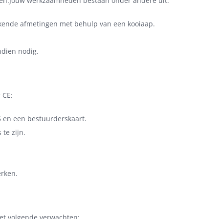
veen.Jouw werkzaamheden bestaan onder andere uit:
kende afmetingen met behulp van een kooiaap.
ndien nodig.
 CE:
95 en een bestuurderskaart.
te zijn.
erken.
het volgende verwachten: