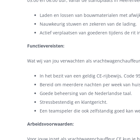
05:00 en 06:00 uur, vanaf de standplaats in Heeren
Laden en lossen van bouwmaterialen met afwij
Nauwkeurig stuwen en zekeren van de lading.
Actief verplaatsen van goederen tijdens de rit i
Functievereisten:
Wat wij van jou verwachten als vrachtwagenchauffeur
In het bezit van een geldig CE-rijbewijs, Code 
Bereid om meerdere nachten per week van huis 
Goede beheersing van de Nederlandse taal.
Stressbestendig en klantgericht.
Een teamspeler die ook zelfstandig goed kan w
Arbeidsvoorwaarden:
Voor jouw inzet als vrachtwagenchauffeur CE kun je 