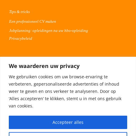
Tips & tricks
Een professioneel CV maken
Jobplanning: opleidingen na uw hbo-opleiding
Privacybeleid
Voor werkgevers
We waarderen uw privacy
Advertentie uploaden
We gebruiken cookies om uw browse-ervaring te
Plaats uw vacature 30 dagen gratis
verbeteren, gepersonaliseerde advertenties of inhoud
Adverteren op Meta
weer te geven en ons verkeer te analyseren. Door op
‘Alles accepteren’ te klikken, stemt u in met ons gebruik
van cookies.
Privacybeleid
Accepteer alles