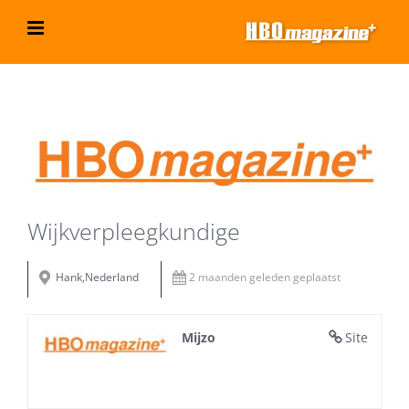
Ga
naar
inhoud
Bekijk
grotere
afbeelding
Wijkverpleegkundige
Hank,Nederland
2 maanden geleden geplaatst
Mijzo
Site