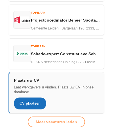
TOPBAAN
Projectcoördinator Beheer Sportaccommodaties Leiden
Gemeente Leiden · Bargelaan 190, 2333, CW ,Leiden · 05-06-2026
TOPBAAN
Schade-expert Constructieve Schades Bouwkunde
DEKRA Netherlands Holding B.V. · Fascinatio Boulevard 602, 2909 VA Capelle aan den IJssel · 04-06-2026
Plaats uw CV
Laat werkgevers u vinden. Plaats uw CV in onze
database.
CV plaatsen
Meer vacatures laden