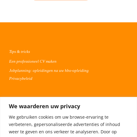
Tips & tricks
Een professioneel CV maken
Jobplanning: opleidingen na uw hbo-opleiding
Privacybeleid
Voor werkgevers
We waarderen uw privacy
Advertentie uploaden
We gebruiken cookies om uw browse-ervaring te
Plaats uw vacature 30 dagen gratis
verbeteren, gepersonaliseerde advertenties of inhoud
Adverteren op Meta
weer te geven en ons verkeer te analyseren. Door op