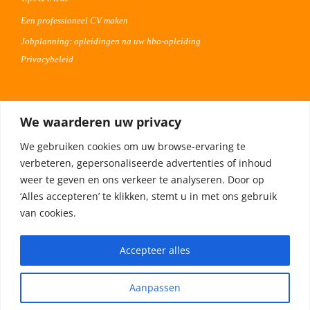
Een professioneel CV maken
Jobplanning: opleidingen na uw hbo-opleiding
Privacybeleid
Voor werkgevers
We waarderen uw privacy
Advertentie uploaden
We gebruiken cookies om uw browse-ervaring te
Plaats uw vacature 30 dagen gratis
verbeteren, gepersonaliseerde advertenties of inhoud
Adverteren op Meta
weer te geven en ons verkeer te analyseren. Door op
‘Alles accepteren’ te klikken, stemt u in met ons gebruik
van cookies.
Privacybeleid
Accepteer alles
Aanpassen