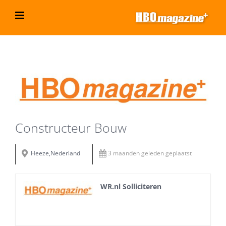
Ga
naar
inhoud
Bekijk
grotere
afbeelding
Constructeur Bouw
Heeze,Nederland
3 maanden geleden geplaatst
WR.nl Solliciteren