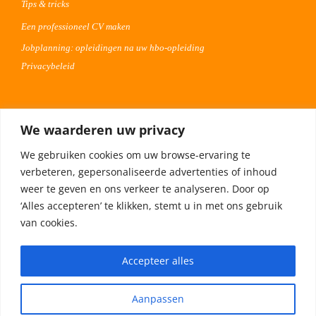
Tips & tricks
Een professioneel CV maken
Jobplanning: opleidingen na uw hbo-opleiding
Privacybeleid
Voor werkgevers
We waarderen uw privacy
Advertentie uploaden
We gebruiken cookies om uw browse-ervaring te
Plaats uw vacature 30 dagen gratis
verbeteren, gepersonaliseerde advertenties of inhoud
Adverteren op Meta
weer te geven en ons verkeer te analyseren. Door op
‘Alles accepteren’ te klikken, stemt u in met ons gebruik
van cookies.
Privacybeleid
Accepteer alles
Aanpassen