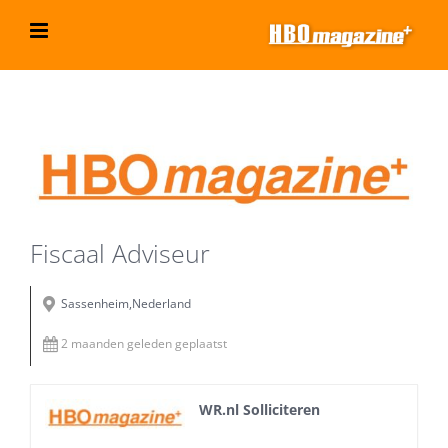
Ga
naar
inhoud
Bekijk
grotere
afbeelding
Fiscaal Adviseur
Sassenheim,Nederland
2 maanden geleden geplaatst
WR.nl Solliciteren