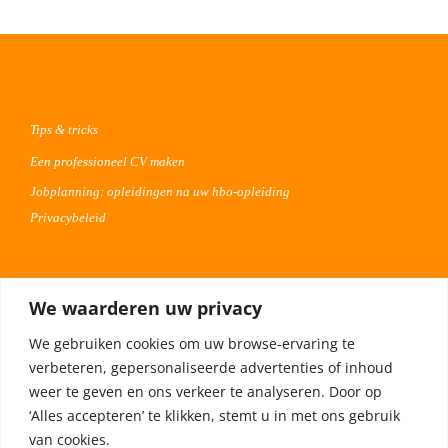
Tips & tricks
Een professioneel CV maken
Jobplanning: opleidingen na uw hbo-opleiding
Privacybeleid
Voor werkgevers
We waarderen uw privacy
Advertentie uploaden
We gebruiken cookies om uw browse-ervaring te
Plaats uw vacature 30 dagen gratis
verbeteren, gepersonaliseerde advertenties of inhoud
Adverteren op Meta
weer te geven en ons verkeer te analyseren. Door op
‘Alles accepteren’ te klikken, stemt u in met ons gebruik
van cookies.