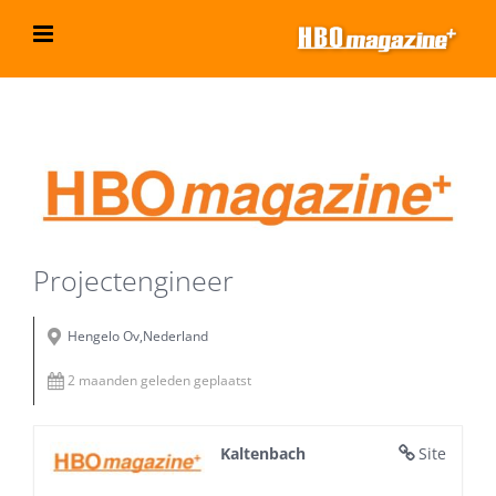
Ga
naar
inhoud
Bekijk
grotere
afbeelding
Projectengineer
Hengelo Ov,Nederland
2 maanden geleden geplaatst
Kaltenbach
Site