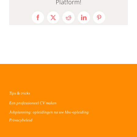
Platform!
Facebook
X
Reddit
LinkedIn
Pinterest
Tips & tricks
Een professioneel CV maken
Jobplanning: opleidingen na uw hbo-opleiding
Privacybeleid