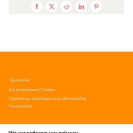
Facebook
X
Reddit
LinkedIn
Pinterest
Tips & tricks
Een professioneel CV maken
Jobplanning: opleidingen na uw hbo-opleiding
Privacybeleid
Voor werkgevers
We waarderen uw privacy