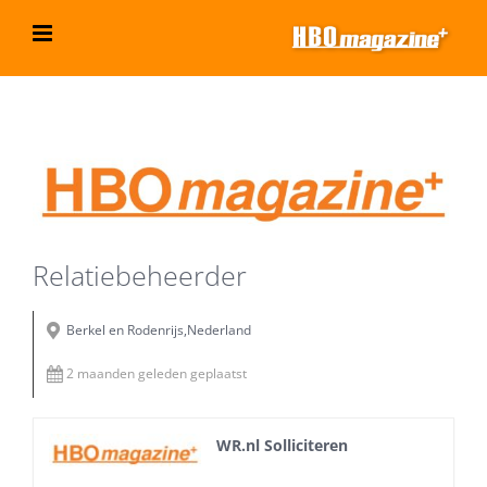
Ga
naar
inhoud
Bekijk
grotere
afbeelding
Relatiebeheerder
Berkel en Rodenrijs,Nederland
2 maanden geleden geplaatst
WR.nl Solliciteren