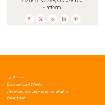
Share This Story, Choose Your
Platform!
Facebook
X
Reddit
LinkedIn
Pinterest
Tips & tricks
Een professioneel CV maken
Jobplanning: opleidingen na uw hbo-opleiding
Privacybeleid