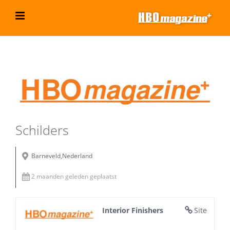
Ga
naar
inhoud
Bekijk
grotere
afbeelding
Schilders
Barneveld,Nederland
2 maanden geleden geplaatst
Interior Finishers
Site