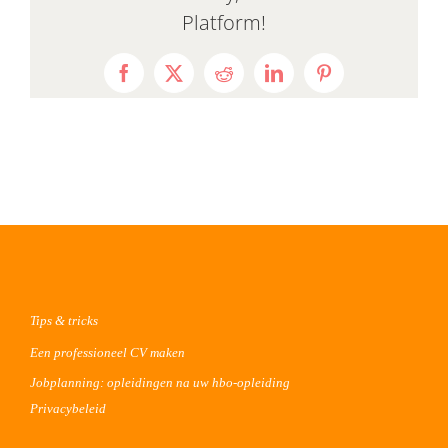
Platform!
Facebook
X
Reddit
LinkedIn
Pinterest
Tips & tricks
Een professioneel CV maken
Jobplanning: opleidingen na uw hbo-opleiding
Privacybeleid