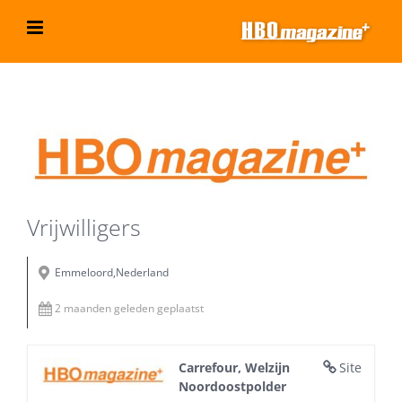
Ga
naar
inhoud
Bekijk
grotere
afbeelding
Vrijwilligers
Emmeloord,Nederland
2 maanden geleden geplaatst
Carrefour, Welzijn
Site
Noordoostpolder