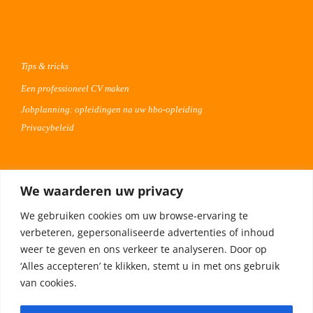
Tips & tricks
Een professioneel CV maken
Jobplanning: opleidingen na uw hbo-opleiding
Privacybeleid
Voor werkgevers
We waarderen uw privacy
Advertentie uploaden
We gebruiken cookies om uw browse-ervaring te
Plaats uw vacature 30 dagen gratis
verbeteren, gepersonaliseerde advertenties of inhoud
Adverteren op Meta
weer te geven en ons verkeer te analyseren. Door op
‘Alles accepteren’ te klikken, stemt u in met ons gebruik
van cookies.
Privacybeleid