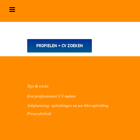
Ga
naar
inhoud
PROFIELEN + CV ZOEKEN
Tips & tricks
Een professioneel CV maken
Jobplanning: opleidingen na uw hbo-opleiding
Privacybeleid