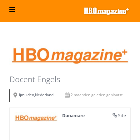
Ga
naar
inhoud
Bekijk
grotere
afbeelding
Docent Engels
Ijmuiden,Nederland
2 maanden geleden geplaatst
Dunamare
Site