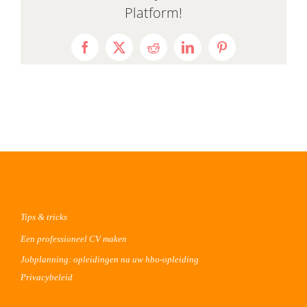
Platform!
Facebook
X
Reddit
LinkedIn
Pinterest
Tips & tricks
Een professioneel CV maken
Jobplanning: opleidingen na uw hbo-opleiding
Privacybeleid