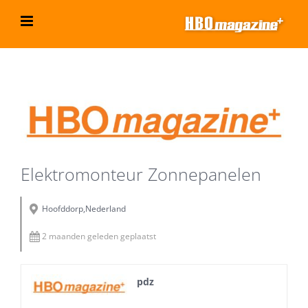
Ga
naar
inhoud
Bekijk
grotere
afbeelding
Elektromonteur Zonnepanelen
Hoofddorp,Nederland
2 maanden geleden geplaatst
pdz