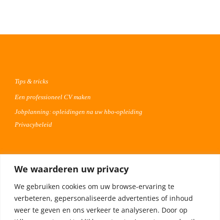
Tips & tricks
Een professioneel CV maken
Jobplanning: opleidingen na uw hbo-opleiding
Privacybeleid
Voor werkgevers
We waarderen uw privacy
Advertentie uploaden
We gebruiken cookies om uw browse-ervaring te
Plaats uw vacature 30 dagen gratis
verbeteren, gepersonaliseerde advertenties of inhoud
Adverteren op Meta
weer te geven en ons verkeer te analyseren. Door op