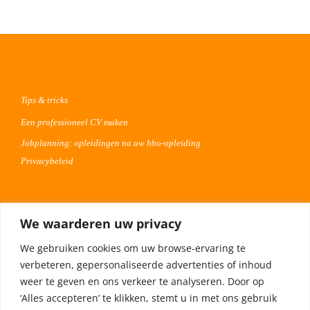
Tips & tricks
Een professioneel CV maken
Jobplanning: opleidingen na uw hbo-opleiding
Privacybeleid
Voor werkgevers
We waarderen uw privacy
Advertentie uploaden
We gebruiken cookies om uw browse-ervaring te
Plaats uw vacature 30 dagen gratis
verbeteren, gepersonaliseerde advertenties of inhoud
Adverteren op Meta
weer te geven en ons verkeer te analyseren. Door op
‘Alles accepteren’ te klikken, stemt u in met ons gebruik