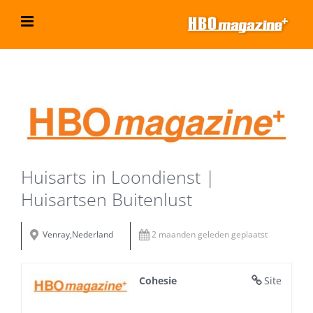
Ga
naar
inhoud
Bekijk
grotere
afbeelding
Huisarts in Loondienst |
Huisartsen Buitenlust
Venray,Nederland
2 maanden geleden geplaatst
Cohesie
Site