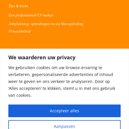
Tips & tricks
Een professioneel CV maken
Jobplanning: opleidingen na uw hbo-opleiding
Privacybeleid
Voor werkgevers
We waarderen uw privacy
Advertentie uploaden
We gebruiken cookies om uw browse-ervaring te
Plaats uw vacature 30 dagen gratis
verbeteren, gepersonaliseerde advertenties of inhoud
Adverteren op Meta
weer te geven en ons verkeer te analyseren. Door op
‘Alles accepteren’ te klikken, stemt u in met ons gebruik
van cookies.
Privacybeleid
Accepteer alles
Aanpassen