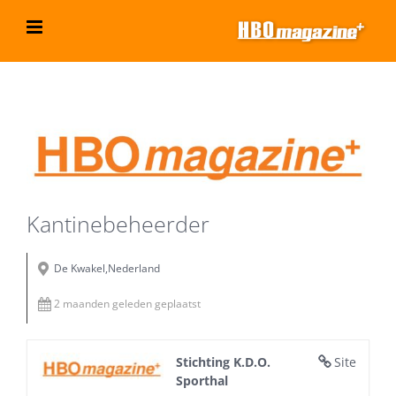
Ga
naar
inhoud
Bekijk
grotere
afbeelding
Kantinebeheerder
De Kwakel,Nederland
2 maanden geleden geplaatst
Stichting K.D.O.
Site
Sporthal