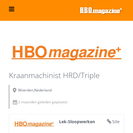
Ga
naar
inhoud
Bekijk
grotere
afbeelding
Kraanmachinist HRD/Triple
Woerden,Nederland
2 maanden geleden geplaatst
Lek-Sloopwerken
Site