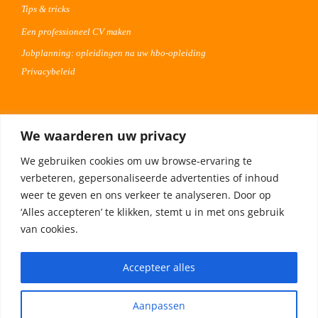
Tips & tricks
Een professioneel CV maken
Jobplanning: opleidingen na uw hbo-opleiding
Privacybeleid
Voor werkgevers
We waarderen uw privacy
Advertentie uploaden
We gebruiken cookies om uw browse-ervaring te
Plaats uw vacature 30 dagen gratis
verbeteren, gepersonaliseerde advertenties of inhoud
Adverteren op Meta
weer te geven en ons verkeer te analyseren. Door op
‘Alles accepteren’ te klikken, stemt u in met ons gebruik
van cookies.
Privacybeleid
Accepteer alles
Aanpassen