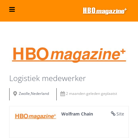
Ga
naar
inhoud
Bekijk
grotere
afbeelding
Logistiek medewerker
Zwolle,Nederland
2 maanden geleden geplaatst
Wolfram Chain
Site