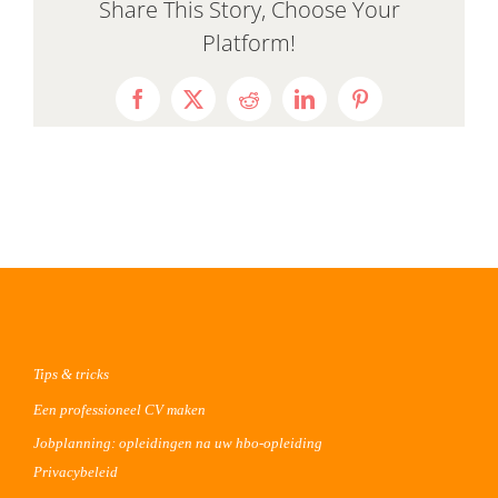
Share This Story, Choose Your
Platform!
Facebook
X
Reddit
LinkedIn
Pinterest
Tips & tricks
Een professioneel CV maken
Jobplanning: opleidingen na uw hbo-opleiding
Privacybeleid