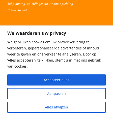
Jobplanning: opleidingen na uw hbo-opleiding
Privacybeleid
Voor werkgevers
We waarderen uw privacy
Advertentie uploaden
We gebruiken cookies om uw browse-ervaring te
Plaats uw vacature 30 dagen gratis
verbeteren, gepersonaliseerde advertenties of inhoud
Adverteren op Meta
weer te geven en ons verkeer te analyseren. Door op
‘Alles accepteren’ te klikken, stemt u in met ons gebruik
van cookies.
Privacybeleid
Accepteer alles
Aanpassen
Alles afwijzen
© Copyright -
2026 | HBO magazine