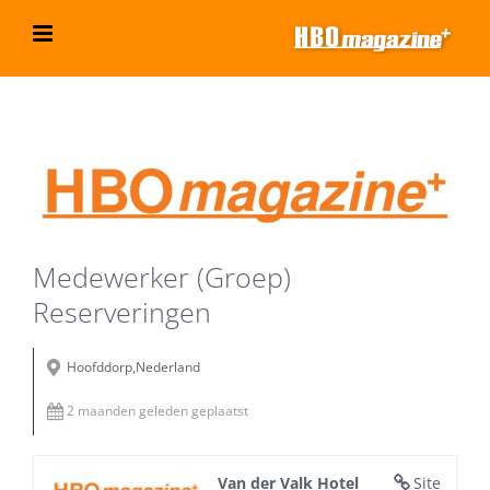
Ga
naar
inhoud
Bekijk
grotere
afbeelding
Medewerker (Groep)
Reserveringen
Hoofddorp,Nederland
2 maanden geleden geplaatst
Van der Valk Hotel
Site