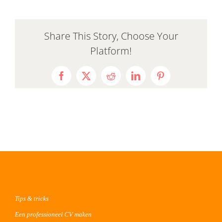
Share This Story, Choose Your
Platform!
Facebook
X
Reddit
LinkedIn
Pinterest
Tips & tricks
Een professioneel CV maken