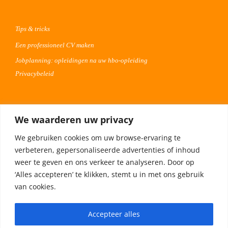
Tips & tricks
Een professioneel CV maken
Jobplanning: opleidingen na uw hbo-opleiding
Privacybeleid
Voor werkgevers
We waarderen uw privacy
Advertentie uploaden
We gebruiken cookies om uw browse-ervaring te
Plaats uw vacature 30 dagen gratis
verbeteren, gepersonaliseerde advertenties of inhoud
Adverteren op Meta
weer te geven en ons verkeer te analyseren. Door op
‘Alles accepteren’ te klikken, stemt u in met ons gebruik
van cookies.
Privacybeleid
Accepteer alles