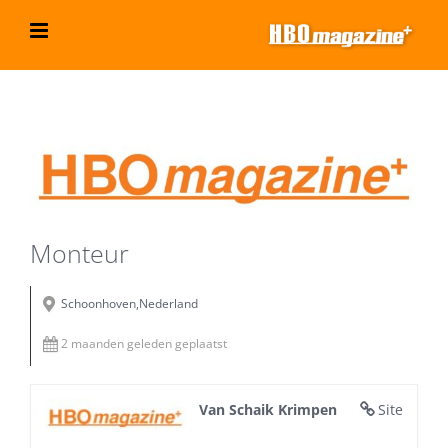
Ga
naar
inhoud
Bekijk
grotere
afbeelding
Monteur
Schoonhoven,Nederland
2 maanden geleden geplaatst
Van Schaik Krimpen
Site