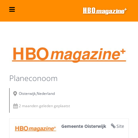
Ga
naar
inhoud
Bekijk
grotere
afbeelding
Planeconoom
Oisterwijk,Nederland
2 maanden geleden geplaatst
Gemeente Oisterwijk
Site