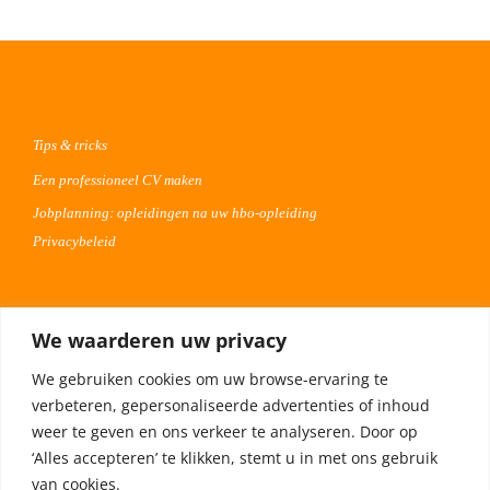
Tips & tricks
Een professioneel CV maken
Jobplanning: opleidingen na uw hbo-opleiding
Privacybeleid
Voor werkgevers
We waarderen uw privacy
Advertentie uploaden
We gebruiken cookies om uw browse-ervaring te
Plaats uw vacature 30 dagen gratis
verbeteren, gepersonaliseerde advertenties of inhoud
Adverteren op Meta
weer te geven en ons verkeer te analyseren. Door op
‘Alles accepteren’ te klikken, stemt u in met ons gebruik
van cookies.