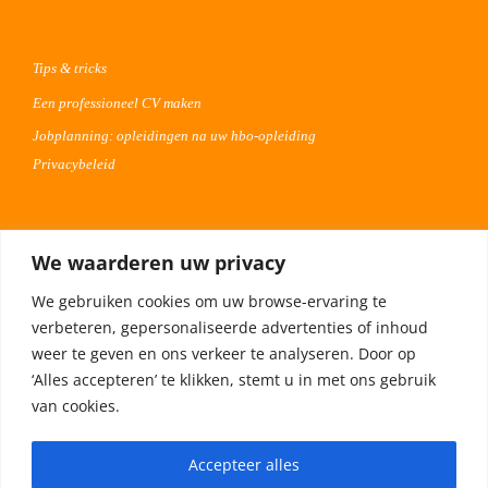
Tips & tricks
Een professioneel CV maken
Jobplanning: opleidingen na uw hbo-opleiding
Privacybeleid
Voor werkgevers
We waarderen uw privacy
Advertentie uploaden
We gebruiken cookies om uw browse-ervaring te
Plaats uw vacature 30 dagen gratis
verbeteren, gepersonaliseerde advertenties of inhoud
Adverteren op Meta
weer te geven en ons verkeer te analyseren. Door op
‘Alles accepteren’ te klikken, stemt u in met ons gebruik
van cookies.
Privacybeleid
Accepteer alles