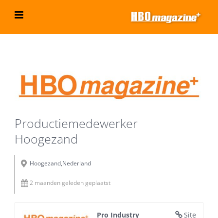
Ga
naar
inhoud
Bekijk
grotere
afbeelding
Productiemedewerker
Hoogezand
Hoogezand,Nederland
2 maanden geleden geplaatst
Pro Industry
Site