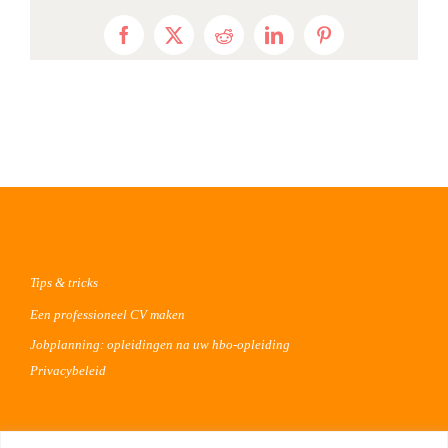
Facebook
X
Reddit
LinkedIn
Pinterest
Tips & tricks
Een professioneel CV maken
Jobplanning: opleidingen na uw hbo-opleiding
Privacybeleid
Voor werkgevers