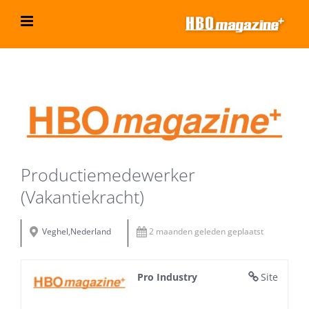
Ga
naar
inhoud
Bekijk
grotere
afbeelding
Productiemedewerker
(Vakantiekracht)
Veghel,Nederland
2 maanden geleden geplaatst
Pro Industry
Site