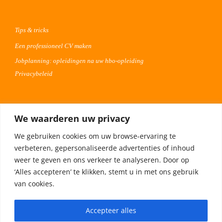
Tips & tricks
Een professioneel CV maken
Jobplanning: opleidingen na uw hbo-opleiding
Privacybeleid
Voor werkgevers
We waarderen uw privacy
Advertentie uploaden
We gebruiken cookies om uw browse-ervaring te
Plaats uw vacature 30 dagen gratis
verbeteren, gepersonaliseerde advertenties of inhoud
Adverteren op Meta
weer te geven en ons verkeer te analyseren. Door op
‘Alles accepteren’ te klikken, stemt u in met ons gebruik
van cookies.
Privacybeleid
Accepteer alles