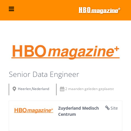
Ga
naar
inhoud
Bekijk
grotere
afbeelding
Senior Data Engineer
Heerlen,Nederland
2 maanden geleden geplaatst
Zuyderland Medisch
Site
Centrum