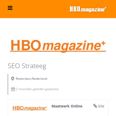
Ga
naar
inhoud
Bekijk
grotere
afbeelding
SEO Strateeg
Rotterdam,Nederland
2 maanden geleden geplaatst
Maatwerk Online
Site