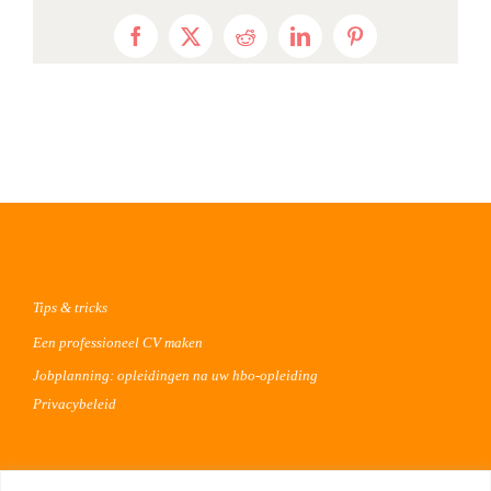
Facebook
X
Reddit
LinkedIn
Pinterest
Tips & tricks
Een professioneel CV maken
Jobplanning: opleidingen na uw hbo-opleiding
Privacybeleid
Voor werkgevers