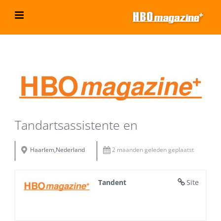
Ga
naar
inhoud
Bekijk
grotere
afbeelding
Tandartsassistente en
Haarlem,Nederland
2 maanden geleden geplaatst
Tandent
Site