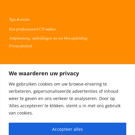
Tips & tricks
Een professioneel CV maken
Jobplanning: opleidingen na uw hbo-opleiding
Privacybeleid
Voor werkgevers
We waarderen uw privacy
Advertentie uploaden
We gebruiken cookies om uw browse-ervaring te
Plaats uw vacature 30 dagen gratis
verbeteren, gepersonaliseerde advertenties of inhoud
Adverteren op Meta
weer te geven en ons verkeer te analyseren. Door op
‘Alles accepteren’ te klikken, stemt u in met ons gebruik
van cookies.
Privacybeleid
Accepteer alles