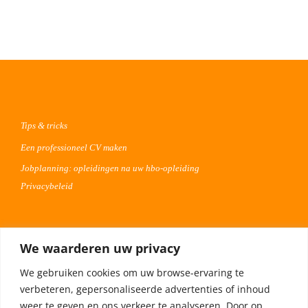
Tips & tricks
Een professioneel CV maken
Jobplanning: opleidingen na uw hbo-opleiding
Privacybeleid
Voor werkgevers
We waarderen uw privacy
Advertentie uploaden
We gebruiken cookies om uw browse-ervaring te
Plaats uw vacature 30 dagen gratis
verbeteren, gepersonaliseerde advertenties of inhoud
Adverteren op Meta
weer te geven en ons verkeer te analyseren. Door op