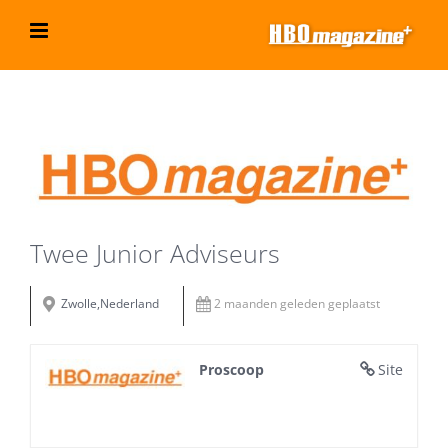
Ga
naar
inhoud
Bekijk
grotere
afbeelding
Twee Junior Adviseurs
Zwolle,Nederland
2 maanden geleden geplaatst
Proscoop
Site